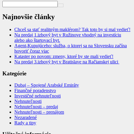
Najnovšie články
Chceš sa stať realitným maklérom? Tak toto by si mal vedieť!
Na predaj 1.izbový byt v Ružinove vhodný na investíciu
alebo ako štartovací byt.
Agent-Kupujúceho: služba, o ktorej sa na Slovensku začína
hovoriť čoraz viac
Kataster po novom: zmeny, ktoré by ste mali vedieť!
Na predaj 3.izbový byt v Bratislave na Račianskej ulici
Kategórie
Dubaj – Spojené Arabské Emiráty
Finančné poradenstvo
Investičné nehnuteľnosti
Nehnuteľnosti
Nehnuteľnosti – predaj
Nehnuteľnosti – prenájom
Nezaradené
Rady a tipy