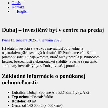
O nás
Kontakt
English
Dubaj – investičný byt v centre na predaj
Ivana
13. januára 2025
14. januára 2025
Hľadáte investíciu s vysokou návratnosťou v jednej z
najatraktívnejších svetových destinácií? Ponúkame vám štúdio
priamo v srdci Dubaja – mesta, ktoré nikdy nespí a je symbolom
luxusu, bezpečnosti a ekonomickej stability. Pozrite sa na tento
atraktívny investičný byt v Dubaji v našej ponuke:
Základné informácie o ponúkanej
nehnuteľnosti:
Lokalita
: Dubaj, Spojené Arabské Emiráty (UAE)
Typ nehnuteľnosti
: štúdio
Rozloha
: 40 m²
Cena
: od 140 000 € (3 500 €/m²)