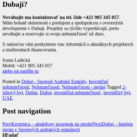
Dubaji?
Neváhajte ma kontaktovať na tel. čísle +421 905 345 057
.
Mám bohaté skúsenosti s predajom a spoluprácou s overenými
developermi v Dubaji. Projekty sa rýchlo vypredávajú, preto
neváhajte a rezervujte si svoju nehnuteľnosť už dnes.
S radosťou vám poskytnem viac informácií o aktuálnych projektoch
a možnostiach financovania.
Ivana Ladická
Mobil: +421 905 345 057
alebo mi napíšte tu
Posted in
Dubaj - Spojené Arabské Emiráty
,
Investičné
nehnuteľnosti
,
Nehnuteľnosti
,
Nehnuteľnosti - predaj
Tagged
2-
izbový byt
,
Dubai
,
Dubaj
,
investičná nehnuteľnosť
,
investičný byt
,
UAE
Post navigation
Prev
Kremnica – atraktívny pozemok na predaj
Next
Dubaj – história
mesta v Spojených arabských emirátoch
Hľadať